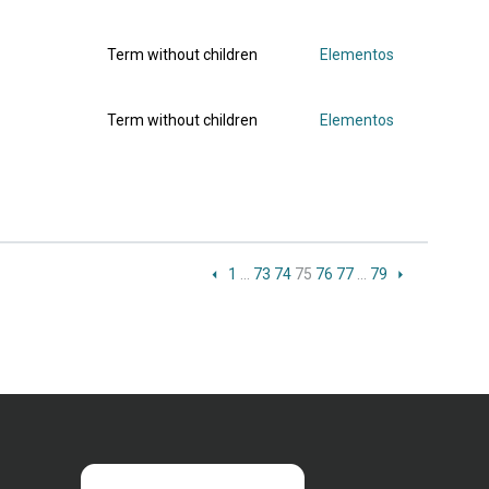
Term without children
Elementos
Term without children
Elementos
1
…
73
74
75
76
77
…
79