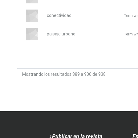
conectividad
Term wi
paisaje urbano
Term wi
Mostrando los resultados 889 a 900 de 938
¿Publicar en la revista
En