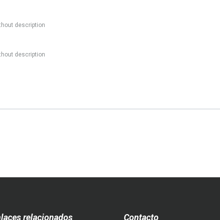
thout description
thout description
laces relacionados
Contacto