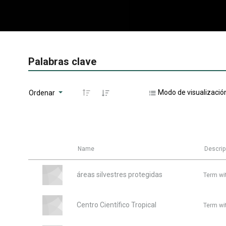
Palabras clave
Modo de visualizació
Ordenar
Name
Descrip
áreas silvestres protegidas
Term wi
Centro Científico Tropical
Term wi