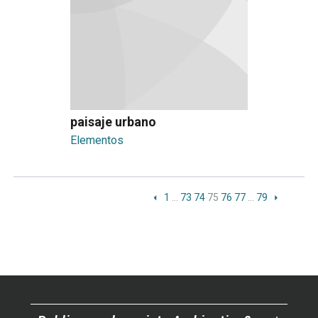
paisaje urbano
Elementos
1
…
73
74
75
76
77
…
79