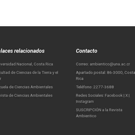
laces relacionados
Contacto
iversidad Nacional, Costa Rica
Correo:
ambientico@una.ac.cr
ultad de Ciencias de la Tierra y el
Apartado postal: 86-3000, Cost
r
Rica
cuela de Ciencias Ambientales
Teléfono:
2277-3688
vista de Ciencias Ambientales
Redes Sociales:
Facebook
|
X
|
Instagram
SUSCRIPCIÓN a la Revista
Ambientico