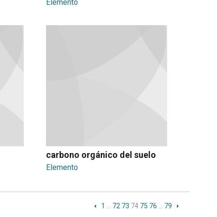
Elemento
carbono orgánico del suelo
Elemento
1
…
72
73
74
75
76
…
79