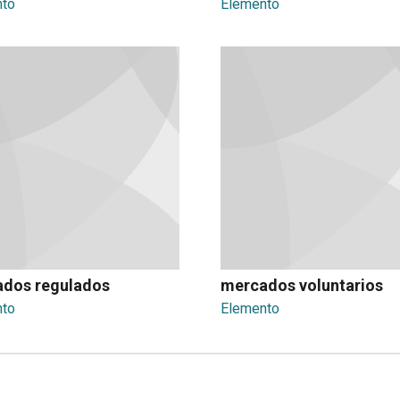
nto
Elemento
dos regulados
mercados voluntarios
nto
Elemento