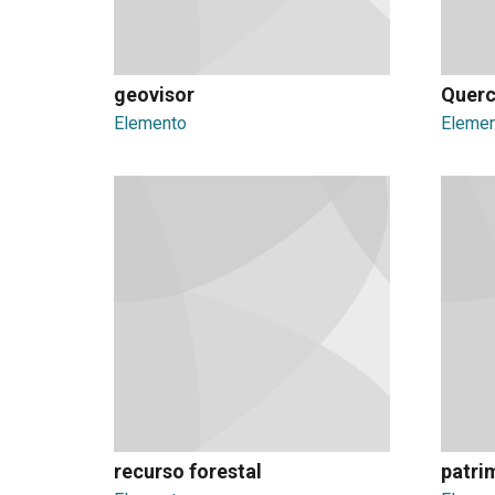
geovisor
Querc
Elemento
Eleme
recurso forestal
patri