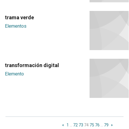
trama verde
Elementos
transformación digital
Elemento
1
…
72
73
74
75
76
…
79