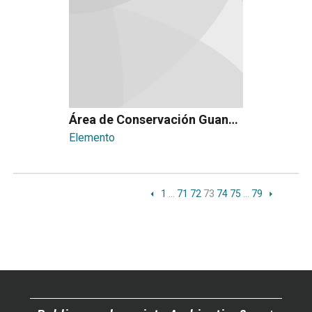
Área de Conservación Guanacaste (ACG)
Elemento
1
…
71
72
73
74
75
…
79