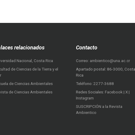
laces relacionados
Contacto
iversidad Nacional, Costa Rica
Correo:
ambientico@una.ac.cr
ultad de Ciencias de la Tierra y el
Apartado postal: 86-3000, Cost
r
Rica
cuela de Ciencias Ambientales
Teléfono:
2277-3688
vista de Ciencias Ambientales
Redes Sociales:
Facebook
|
X
|
Instagram
SUSCRIPCIÓN a la Revista
Ambientico