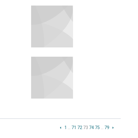
1
…
71
72
73
74
75
…
79