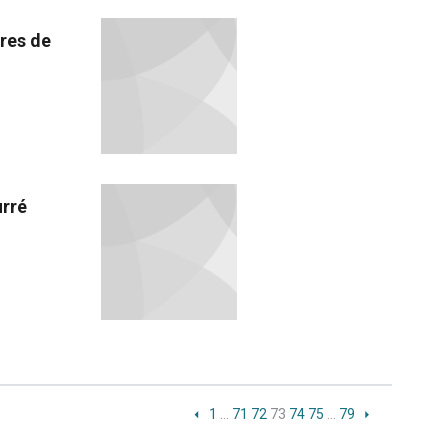
res de
urré
1
…
71
72
73
74
75
…
79