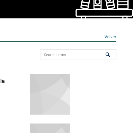
Volver
la