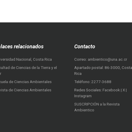
laces relacionados
Contacto
iversidad Nacional, Costa Rica
Correo:
ambientico@una.ac.cr
ultad de Ciencias de la Tierra y el
Apartado postal: 86-3000, Cost
r
Rica
cuela de Ciencias Ambientales
Teléfono:
2277-3688
vista de Ciencias Ambientales
Redes Sociales:
Facebook
|
X
|
Instagram
SUSCRIPCIÓN a la Revista
Ambientico