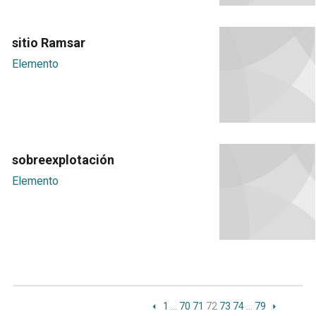
sitio Ramsar
Elemento
sobreexplotación
Elemento
1
…
70
71
72
73
74
…
79