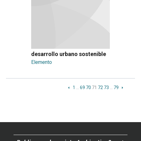
desarrollo urbano sostenible
Elemento
1
…
69
70
71
72
73
…
79