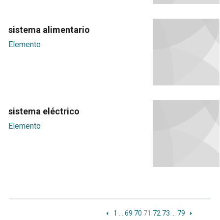
sistema alimentario
Elemento
sistema eléctrico
Elemento
1
…
69
70
71
72
73
…
79