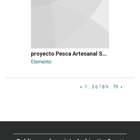
proyecto Pesca Artesanal Sostenible Ecosistémica
Elemento
1
…
5
6
7
8
9
…
79