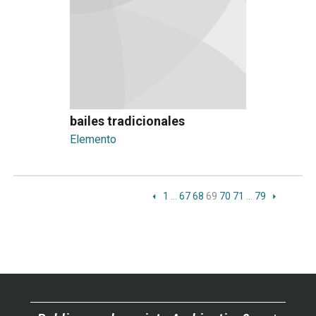
bailes tradicionales
Elemento
1
…
67
68
69
70
71
…
79