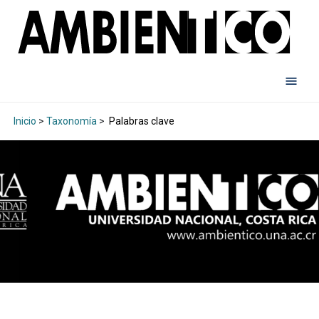
Inicio
>
Taxonomía
>
Palabras clave