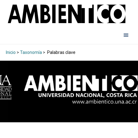
Inicio
>
Taxonomía
>
Palabras clave