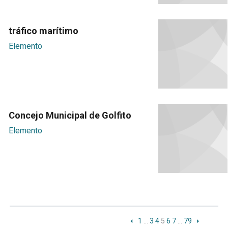
tráfico marítimo
Elemento
Concejo Municipal de Golfito
Elemento
1
…
3
4
5
6
7
…
79