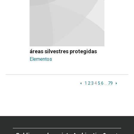
áreas silvestres protegidas
Elementos
1
2
3
4
5
6
…
79