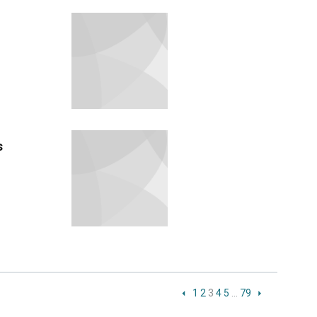
s
1
2
3
4
5
…
79