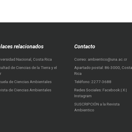
laces relacionados
Contacto
iversidad Nacional, Costa Rica
Correo:
ambientico@una.ac.cr
ultad de Ciencias de la Tierra y el
Apartado postal: 86-3000, Cost
r
Rica
cuela de Ciencias Ambientales
Teléfono:
2277-3688
vista de Ciencias Ambientales
Redes Sociales:
Facebook
|
X
|
Instagram
SUSCRIPCIÓN a la Revista
Ambientico