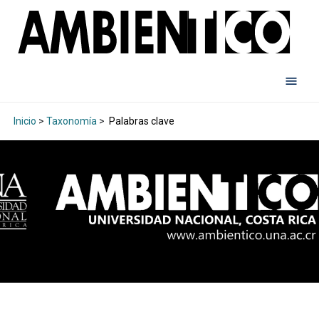
Inicio
>
Taxonomía
>
Palabras clave