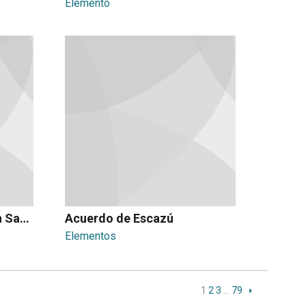
Elemento
actividades turísticas en San José centro
Acuerdo de Escazú
Elementos
1
2
3
…
79