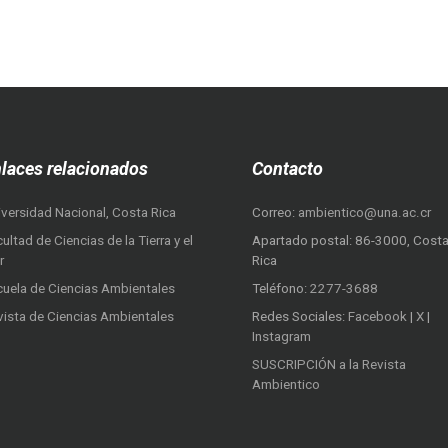
laces relacionados
Contacto
iversidad Nacional, Costa Rica
Correo:
ambientico@una.ac.cr
ultad de Ciencias de la Tierra y el
Apartado postal: 86-3000, Cost
r
Rica
cuela de Ciencias Ambientales
Teléfono:
2277-3688
vista de Ciencias Ambientales
Redes Sociales:
Facebook
|
X
|
Instagram
SUSCRIPCIÓN a la Revista
Ambientico